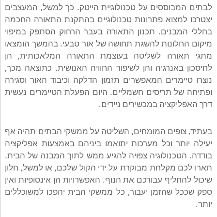
לבתים המבוססים על טכנולוגיית הייטק. כך למשל, המעצבים
יצטרכו למצוא פתרונות טכנולוגיים בהתקנת התאורה החכמה
בחללי המבנים. תכנון התאורה בעבר הרחוק הסתפק במיפוי
מיקום החלונות להשגת תחושה של אור טבעי. בהמשך הומצאו
מתגי תאורה לשליטה בעוצמת התאורה המלאכותית, הן
לחיסכון באנרגיה והן לשיפור החוויה האנושית. כתוצאה מכך,
נוצרו טיימרים המאפשרים תזמון הדלקה וכיבוד האור וסגירה
ופתיחה של תריסים חשמליים. היום הפעלת הטיימרים נעשית
דרך האפליקציה במכשירים ניידים.
בעתיד, צופים המומחים, השליטה על ממשקי הבתים תהיה אף
יעילה יותר וכל מערכות יתואמו ביניהם באמצעות אפליקציה
בודדה. הטכנולוגיה צפויה להגיע ממש לתוך המבנה של הבית.
תארו לכם מקלחת מבוקרת על ידי הקול שלכם, או למשל, חלון
שיכול להחליף עבורכם את הנוף. האפשרויות הן אינסופיות ואין
ספק שככל שהזמן יעבור, כל ממשקי הבית יהפכו למשוכללים
יותר.