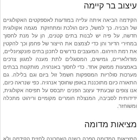
עיצוב בר קיימה
הקידמה הביאה איתה עלייה במודעות לאספקטים האקולוגיים
של הבניה. כך למשל, כיום הולכת ומתחזקת מגמה אקולוגית
חדשה, על פיה יש לבנות בתים קטנים, הן על מנת לחסוך
במחירי הדיור והן כדי לצמצם את הייצור של פחמן וכך להקטין
את רמת הזיהום. המעצבים נדרשים לתכנן בתים פונקציונליים,
מודולאריים, גמישים, המסוגלים לתת מענה למגוון צרכים
באמצעות ממשק אחד. כדי לחסוך באנרגיה, מותקנות בבתים
מערכות סולריות המספקות חשמל זול ביום וגם בלילה. גם
התאורה כיום מתוכננת באופן שחוסך אנרגיה. כפי שנראה כיום,
אנו צופים שבעתיד עיצוב הפנים יתבסס על תפיסה אקולוגית,
ידידותית לסביבה, המנצלת חומרים מקומיים וריהוט מתכלה
ומשוחזר.
מציאות מדומה
המציאות המדומה הפכה בשנה האחרונה לחזית הקידמה ולא