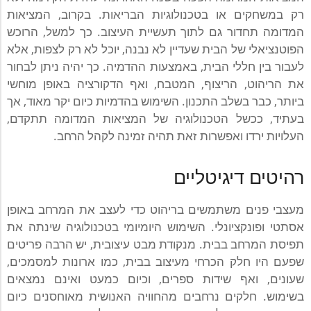
רק במשחקים או בטכנולוגיות הבריאות. בקרוב, המציאות
המדומה תחדור גם לתוך תעשיית העיצוב. כך למשל, הרוכש
הפוטנציאלי של הבית שעדיין לא נבנה, יוכל לא רק לצפות, אלא
לעבור בין חללי הבית, באמצעות ההדמיה. כך יהיה ניתן לבחור
את הריהוט, הריצוף, המטבח, ואף הדקורציה באופן מוחשי
ביותר, כבר בשלב התכנון. השימוש בהדמיות כיום יקר מאוד, אך
בעתיד, ככשל הטכנולוגיה של המציאות המדומה תתקדם,
העלויות ירדו ואפשרות זאת תהיה זמינה לקהל הרחב.
רהיטים דיגיטליים
מעצבי פנים משתמשים בריהוט כדי לעצב את המרחב באופן
אסתטי ופונקציונלי. השימוש היומיומי בטכנולוגיה שינתה את
תפיסת המרחב בבית. מנקודת מבט עיצובית, יש הרבה פריטים
שפעם היו חלק הכרחי מעיצוב בבית, כמו ארונות למסמכים,
שעונים, ואף שידות ספרים, וכיום כמעט ואינם נמצאים
בשימוש. חלקים נרחבים מהחוויה האנושית מאוחסנים כיום